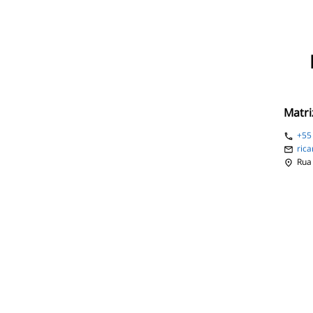
Matri
+5
ric
Rua 