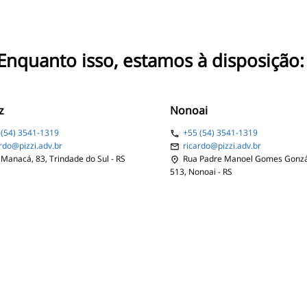
Enquanto isso, estamos à disposição:
z
Nonoai
5
(54)
3541-1319
+55
(54)
3541-1319
ardo@
pizzi.adv.br
ricardo@
pizzi.adv.br
Manacá, 83, Trindade do Sul - RS
Rua Padre Manoel Gomes Gonzál
513, Nonoai - RS